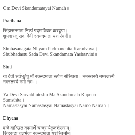
Om Devi Skandamatayai Namah॥
Prarthana
सिंहासनगता नित्यं पद्माञ्चित करद्वया।
शुभदास्तु सदा देवी स्कन्दमाता यशस्विनी॥
Simhasanagata Nityam Padmanchita Karadvaya।
Shubhadastu Sada Devi Skandamata Yashasvini॥
Stuti
या देवी सर्वभू‍तेषु माँ स्कन्दमाता रूपेण संस्थिता। नमस्तस्यै नमस्तस्यै
नमस्तस्यै नमो नमः॥
Ya Devi Sarvabhuteshu Ma Skandamata Rupena
Samsthita।
Namastasyai Namastasyai Namastasyai Namo Namah॥
Dhyana
वन्दे वाञ्छित कामार्थे चन्द्रार्धकृतशेखराम्।
सिंहरूढ़ा चतुर्भुजा स्कन्दमाता यशस्विनीम्॥