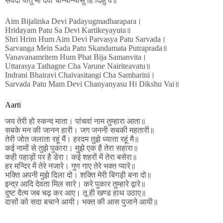
सर्वदा पातु मां देवी चान्यान्यासु हि दिक्षु वै॥
Aim Bijalinka Devi Padayugmadharapara।
Hridayam Patu Sa Devi Kartikeyayuta॥
Shri Hrim Hum Aim Devi Parvasya Patu Sarvada।
Sarvanga Mein Sada Patu Skandamata Putraprada॥
Vanavanamritem Hum Phat Bija Samanvita।
Uttarasya Tathagne Cha Varune Nairiteavatu॥
Indrani Bhairavi Chaivasitangi Cha Samharini।
Sarvada Patu Mam Devi Chanyanyasu Hi Dikshu Vai॥
Aarti
जय तेरी हो स्कन्द माता। पांचवां नाम तुम्हारा आता॥
सबके मन की जानन हारी। जग जननी सबकी महतारी॥
तेरी जोत जलाता रहूं मैं। हरदम तुझे ध्याता रहूं मै॥
कई नामों से तुझे पुकारा। मुझे एक है तेरा सहारा॥
कही पहाड़ों पर है डेरा। कई शहरों में तेरा बसेरा॥
हर मन्दिर में तेरे नजारे। गुण गाए तेरे भक्त प्यारे॥
भक्ति अपनी मुझे दिला दो। शक्ति मेरी बिगड़ी बना दो॥
इन्द्र आदि देवता मिल सारे। करे पुकार तुम्हारे द्वारे॥
दुष्ट दैत्य जब चढ़ कर आए। तू ही खण्ड हाथ उठाए॥
दासों को सदा बचाने आयी। भक्त की आस पुजाने आयी॥