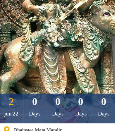
2
0
0
0
0
jun'22
Days
Days
Days
Days
Bhainswa Mata Mandir