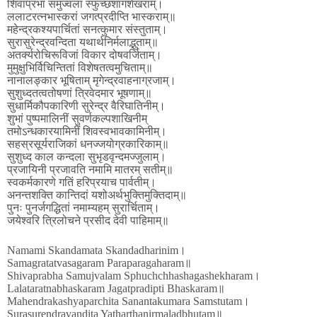
शिवाप्रभा समुज्वलां स्फुच्छशागशेखराम्।
ललाटरत्नभास्करां जगत्प्रदीप्ति भास्कराम्॥
महेन्द्रकश्यपार्चितां सनत्कुमार संस्तुताम्।
सुरासुरेन्द्रवन्दिता यथार्थनिर्मलाद्भुताम्॥
अतर्क्यरोचिरूविजां विकार दोषवर्जिताम्।
मुमुक्षुभिर्विचिन्तितां विशेषतत्वमुचिताम्॥
नानालङ्कार भूषिताम् मृगेन्द्रवाहनाग्रजाम्।
सुशुध्दतत्वतोषणां त्रिवेदमार भूषणाम्॥
सुधार्मिकौपकारिणी सुरेन्द्र वैरिघातिनीम्।
शुभां पुष्पमालिनीं सुवर्णकल्पशाखिनीम्
तमोऽन्धकारयामिनीं शिवस्वभावकामिनीम्।
सहस्रसूर्यराजिकां धनज्जयोग्रकारिकाम्॥
सुशुध्द काल कन्दला सुभृडवृन्दमज्जुलाम्।
प्रजायिनी प्रजावति नमामि मातरम् सतीम्॥
स्वकर्मकारणे गतिं हरिप्रयाच पार्वतीम्।
अनन्तशक्ति कान्तिदां यशोअर्थभुक्तिमुक्तिदाम्॥
पुनः पुनर्जगद्धितां नमाम्यहम् सुरार्चिताम्।
जयेश्वरि त्रिलोचने प्रसीद देवी पाहिमाम्॥
Namami Skandamata Skandadharinim।
Samagratatvasagaram Paraparagaharam॥
Shivaprabha Samujvalam Sphuchchhashagashekharam।
Lalataratnabhaskaram Jagatpradipti Bhaskaram॥
Mahendrakashyaparchita Sanantakumara Samstutam।
Surasurendravandita Yatharthanirmaladbhutam॥