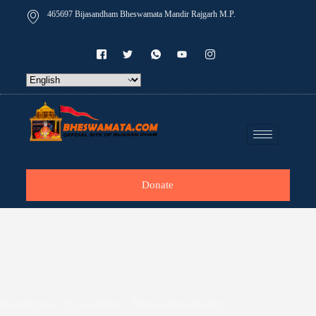
465697 Bijasandham Bheswamata Mandir Rajgarh M.P.
Donate
Skandamata – Bijasandham | Bheswamata-mandir