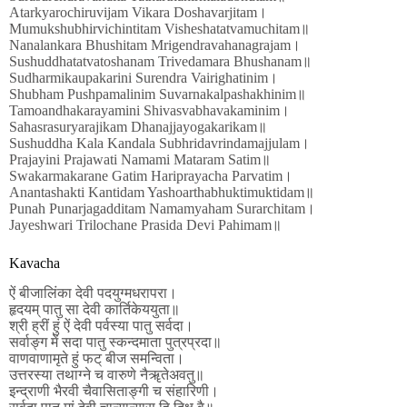
Atarkyarochiruvijam Vikara Doshavarjitam।
Mumukshubhirvichintitam Visheshatatvamuchitam॥
Nanalankara Bhushitam Mrigendravahanagrajam।
Sushuddhatatvatoshanam Trivedamara Bhushanam॥
Sudharmikaupakarini Surendra Vairighatinim।
Shubham Pushpamalinim Suvarnakalpashakhinim॥
Tamoandhakarayamini Shivasvabhavakaminim।
Sahasrasuryarajikam Dhanajjayogakarikam॥
Sushuddha Kala Kandala Subhridavrindamajjulam।
Prajayini Prajawati Namami Mataram Satim॥
Swakarmakarane Gatim Hariprayacha Parvatim।
Anantashakti Kantidam Yashoarthabhuktimuktidam॥
Punah Punarjagadditam Namamyaham Surarchitam।
Jayeshwari Trilochane Prasida Devi Pahimam॥
Kavacha
ऐं बीजालिंका देवी पदयुग्मधरापरा।
हृदयम् पातु सा देवी कार्तिकेययुता॥
श्री ह्रीं हुं ऐं देवी पर्वस्या पातु सर्वदा।
सर्वाङ्ग में सदा पातु स्कन्दमाता पुत्रप्रदा॥
वाणवाणामृते हुं फट् बीज समन्विता।
उत्तरस्या तथाग्ने च वारुणे नैॠतेअवतु॥
इन्द्राणी भैरवी चैवासिताङ्गी च संहारिणी।