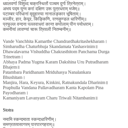
धवलवर्णा विशुध्द चक्रस्थितों पञ्चम दुर्गा त्रिनेत्राम्।
अभय पद्म युग्म करां दक्षिण उरू पुत्रधराम् भजेम्॥
पटाम्बर परिधानां मृदुहास्या नानालङ्कार भूषिताम्।
मञ्जीर, हार, केयूर, किङ्किणि, रत्नकुण्डल धारिणीम्॥
प्रफुल्ल वन्दना पल्लवाधरां कान्त कपोलाम् पीन पयोधराम्।
कमनीयां लावण्यां चारू त्रिवली नितम्बनीम्॥
Vande Vanchhita Kamarthe Chandrardhakritashekharam।
Simharudha Chaturbhuja Skandamata Yashasvinim॥
Dhawalavarna Vishuddha Chakrasthitom Panchama Durga
Trinetram।
Abhaya Padma Yugma Karam Dakshina Uru Putradharam
Bhajem॥
Patambara Paridhanam Mriduhasya Nanalankara
Bhushitam।
Manjira, Hara, Keyura, Kinkini, Ratnakundala Dharinim॥
Praphulla Vandana Pallavadharam Kanta Kapolam Pina
Payodharam।
Kamaniyam Lavanyam Charu Triwali Nitambanim॥
Stotra
नमामि स्कन्दमाता स्कन्दधारिणीम्।
समग्रतत्वसागरम् पारपारगहराम्॥